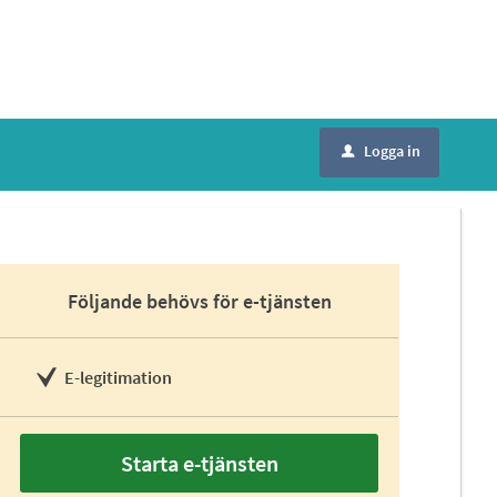
Logga in
u
Följande behövs för e-tjänsten
E-legitimation
Starta e-tjänsten