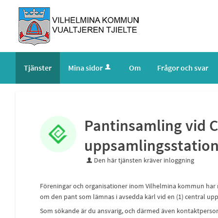
Tjänster
Mina sidor
Om
Frågor och svar
Pantinsamling vid C
uppsamlingsstatio
Den här tjänsten kräver inloggning
Föreningar och organisationer inom Vilhelmina kommun har m
om den pant som lämnas i avsedda kärl vid en (1) central up
Som sökande är du ansvarig, och därmed även kontaktperson