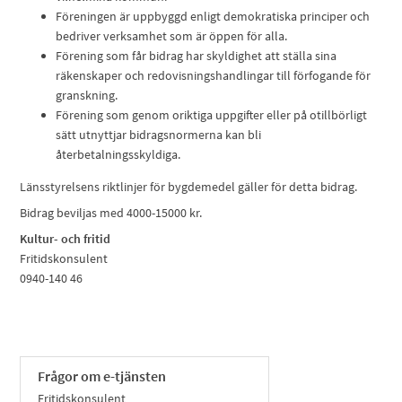
Föreningen är uppbyggd enligt demokratiska principer och
bedriver verksamhet som är öppen för alla.
Förening som får bidrag har skyldighet att ställa sina
räkenskaper och redovisnings­handlingar till förfogande för
granskning.
Förening som genom oriktiga uppgifter eller på otillbörligt
sätt utnyttjar bidrags­normerna kan bli
återbetalningsskyldiga.
Länsstyrelsens riktlinjer för bygdemedel gäller för detta bidrag.
Bidrag beviljas med 4000-15000 kr.
Kultur- och fritid
Fritidskonsulent
0940-140 46
Frågor om e-tjänsten
Fritidskonsulent