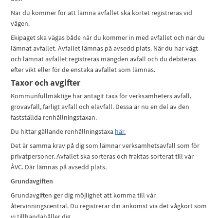
När du kommer för att lämna avfallet ska kortet registreras vid
vågen.
Ekipaget ska vägas både när du kommer in med avfallet och när du
lämnat avfallet. Avfallet lämnas på avsedd plats. När du har vägt
och lämnat avfallet registreras mängden avfall och du debiteras
efter vikt eller för de enstaka avfallet som lämnas.
Taxor och avgifter
Kommunfullmäktige har antagit taxa för verksamheters avfall,
grovavfall, farligt avfall och elavfall. Dessa är nu en del av den
fastställda renhållningstaxan.
Du hittar gällande renhållningstaxa
här.
Det är samma krav på dig som lämnar verksamhetsavfall som för
privatpersoner. Avfallet ska sorteras och fraktas sorterat till vår
ÅVC. Där lämnas på avsedd plats.
Grundavgiften
Grundavgiften ger dig möjlighet att komma till vår
återvinningscentral. Du registrerar din ankomst via det vågkort som
vi tillhandahåller dig.