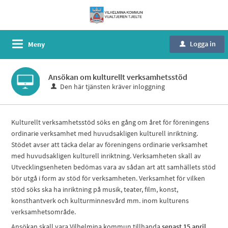
Logga in
Meny
u
Ansökan om kulturellt verksamhetsstöd
Den här tjänsten kräver inloggning
Kulturellt verksamhetsstöd söks en gång om året för föreningens
ordinarie verksamhet med huvudsakligen kulturell inriktning.
Stödet avser att täcka delar av föreningens ordinarie verksamhet
med huvudsakligen kulturell inriktning. Verksamheten skall av
Utvecklingsenheten bedömas vara av sådan art att samhällets stöd
bör utgå i form av stöd för verksamheten. Verksamhet för vilken
stöd söks ska ha inriktning på musik, teater, film, konst,
konsthantverk och kulturminnesvård mm. inom kulturens
verksamhetsområde.
Ansökan skall vara Vilhelmina kommun tillhanda
senast 15 april
.