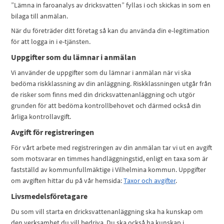
”Lämna in faroanalys av dricksvatten” fyllas i och skickas in som en
bilaga till anmälan.
När du företräder ditt företag så kan du använda din e-legitimation
för att logga in i e-tjänsten.
Uppgifter som du lämnar i anmälan
Vi använder de uppgifter som du lämnar i anmälan när vi ska
bedöma riskklassning av din anläggning. Riskklassningen utgår från
de risker som finns med din dricksvattenanläggning och utgör
grunden för att bedöma kontrollbehovet och därmed också din
årliga kontrollavgift.
Avgift för registreringen
För vårt arbete med registreringen av din anmälan tar vi ut en avgift
som motsvarar en timmes handläggningstid, enligt en taxa som är
fastställd av kommunfullmäktige i Vilhelmina kommun. Uppgifter
om avgiften hittar du på vår hemsida:
Taxor och avgifter
.
Livsmedelsföretagare
Du som vill starta en dricksvattenanläggning ska ha kunskap om
den verksamhet du vill bedriva. Du ska också ha kunskap i