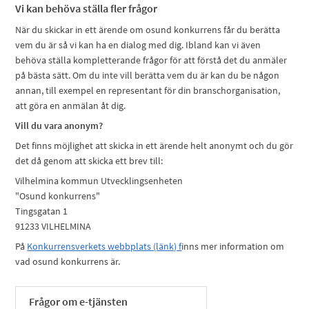
Vi kan behöva ställa fler frågor
När du skickar in ett ärende om osund konkurrens får du berätta
vem du är så vi kan ha en dialog med dig. Ibland kan vi även
behöva ställa kompletterande frågor för att förstå det du anmäler
på bästa sätt. Om du inte vill berätta vem du är kan du be någon
annan, till exempel en representant för din branschorganisation,
att göra en anmälan åt dig.
Vill du vara anonym?
Det finns möjlighet att skicka in ett ärende helt anonymt och du gör
det då genom att skicka ett brev till:
Vilhelmina kommun Utvecklingsenheten
"Osund konkurrens"
Tingsgatan 1
91233 VILHELMINA
På
Konkurrensverkets webbplats (länk) f
inns mer information om
vad osund konkurrens är.
Frågor om e-tjänsten