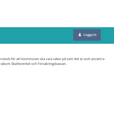
Logga in
u
ID, används för att kommunen ska vara säker på vem det är som använt e-
r, såsom Skatteverket och Försäkringskassan.